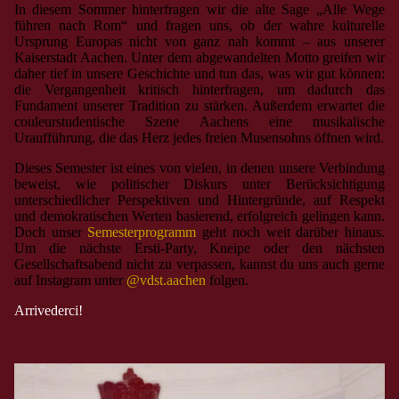
In diesem Sommer hinterfragen wir die alte Sage „Alle Wege
führen nach Rom“ und fragen uns, ob der wahre kulturelle
Ursprung Europas nicht von ganz nah kommt – aus unserer
Kaiserstadt Aachen. Unter dem abgewandelten Motto greifen wir
daher tief in unsere Geschichte und tun das, was wir gut können:
die Vergangenheit kritisch hinterfragen, um dadurch das
Fundament unserer Tradition zu stärken. Außerdem erwartet die
couleurstudentische Szene Aachens eine musikalische
Uraufführung, die das Herz jedes freien Musensohns öffnen wird.
Dieses Semester ist eines von vielen, in denen unsere Verbindung
beweist, wie politischer Diskurs unter Berücksichtigung
unterschiedlicher Perspektiven und Hintergründe, auf Respekt
und demokratischen Werten basierend, erfolgreich gelingen kann.
Doch unser
Semesterprogramm
geht noch weit darüber hinaus.
Um die nächste Ersti-Party, Kneipe oder den nächsten
Gesellschaftsabend nicht zu verpassen, kannst du uns auch gerne
auf Instagram unter
@vdst.aachen
folgen.
Arrivederci!